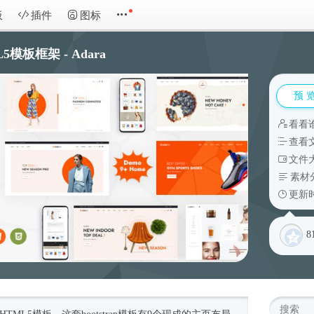
板
插件
图标
模板框架 - Adara
预 
看看
查看
文件大
素材
更新时
8