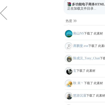
多功能电子商务HTML
正在加载文件目录...
热度 39
南山NS
下载了 此素材
席鹏斐.exe
下载了 此素
陈成汉_Tony_Chan
下
玄
下载了 此素材
秋 末丶
下载了 此素材
悠游沉湎
下载了 此素