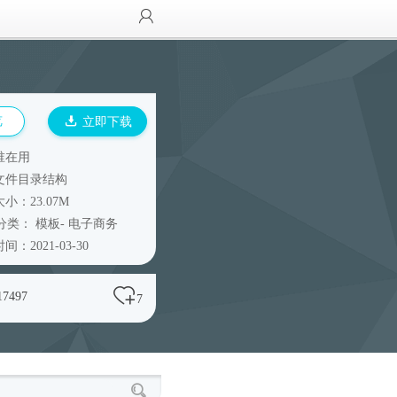
览
立即下载
谁在用
文件目录结构
小：23.07M
分类：
模板
-
电子商务
间：2021-03-30
17497
7