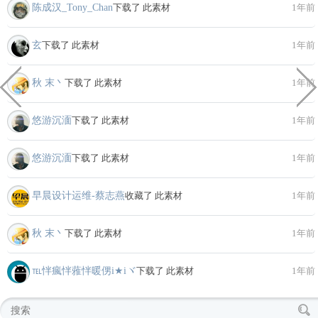
陈成汉_Tony_Chan
下载了 此素材
1年前
玄
下载了 此素材
1年前
秋 末丶
下载了 此素材
1年前
悠游沉湎
下载了 此素材
1年前
悠游沉湎
下载了 此素材
1年前
早晨设计运维-蔡志燕
收藏了 此素材
1年前
秋 末丶
下载了 此素材
1年前
℡怑瘋怑蕥怑暖侽i★iヾ
下载了 此素材
1年前