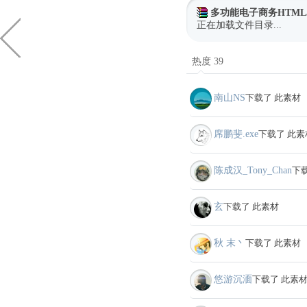
多功能电子商务HTML
正在加载文件目录...
热度 39
南山NS
下载了 此素材
席鹏斐.exe
下载了 此素
陈成汉_Tony_Chan
下
玄
下载了 此素材
秋 末丶
下载了 此素材
悠游沉湎
下载了 此素