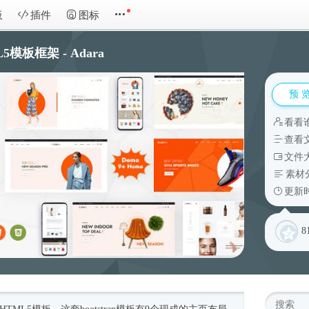
板
插件
图标
模板框架 - Adara
预 
看看
查看
文件大
素材
更新时
8