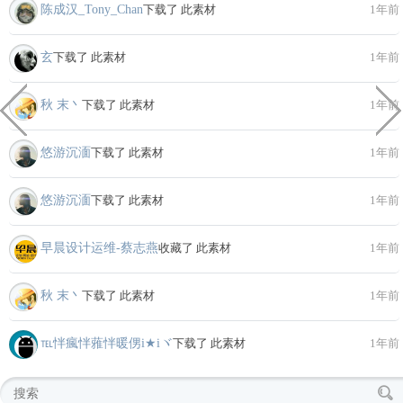
陈成汉_Tony_Chan
下载了 此素材
1年前
玄
下载了 此素材
1年前
秋 末丶
下载了 此素材
1年前
悠游沉湎
下载了 此素材
1年前
悠游沉湎
下载了 此素材
1年前
早晨设计运维-蔡志燕
收藏了 此素材
1年前
秋 末丶
下载了 此素材
1年前
℡怑瘋怑蕥怑暖侽i★iヾ
下载了 此素材
1年前