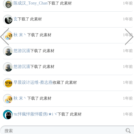
陈成汉_Tony_Chan
下载了 此素材
1年前
玄
下载了 此素材
1年前
秋 末丶
下载了 此素材
1年前
悠游沉湎
下载了 此素材
1年前
悠游沉湎
下载了 此素材
1年前
早晨设计运维-蔡志燕
收藏了 此素材
1年前
秋 末丶
下载了 此素材
1年前
℡怑瘋怑蕥怑暖侽i★iヾ
下载了 此素材
1年前